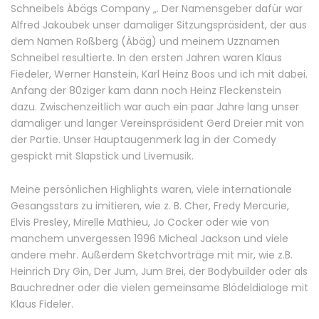
Schneibels Äbägs Company „. Der Namensgeber dafür war
Alfred Jakoubek unser damaliger Sitzungspräsident, der aus
dem Namen Roßberg (Äbäg) und meinem Uzznamen
Schneibel resultierte. In den ersten Jahren waren Klaus
Fiedeler, Werner Hanstein, Karl Heinz Boos und ich mit dabei.
Anfang der 80ziger kam dann noch Heinz Fleckenstein
dazu. Zwischenzeitlich war auch ein paar Jahre lang unser
damaliger und langer Vereinspräsident Gerd Dreier mit von
der Partie. Unser Hauptaugenmerk lag in der Comedy
gespickt mit Slapstick und Livemusik.
Meine persönlichen Highlights waren, viele internationale
Gesangsstars zu imitieren, wie z. B. Cher, Fredy Mercurie,
Elvis Presley, Mirelle Mathieu, Jo Cocker oder wie von
manchem unvergessen 1996 Micheal Jackson und viele
andere mehr. Außerdem Sketchvorträge mit mir, wie z.B.
Heinrich Dry Gin, Der Jum, Jum Brei, der Bodybuilder oder als
Bauchredner oder die vielen gemeinsame Blödeldialoge mit
Klaus Fideler.