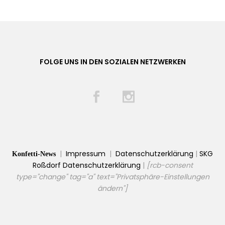
FOLGE UNS IN DEN SOZIALEN NETZWERKEN
|
Impressum
|
Datenschutzerklärung
|
SKG
Konfetti-News
Roßdorf Datenschutzerklärung
|
[rcb-consent
type="change" tag="a" text="Privatsphäre-Einstellungen
ändern"]